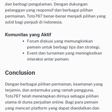
dan berbagi pengalaman. Dengan dukungan
pelanggan yang responsif dan berbagai pilihan
permainan, Toto767 benar-benar menjadi pilihan yang
solid bagi penjudi di Indonesia.
Komunitas yang Aktif
Forum diskusi yang memungkinkan
pemain untuk berbagi tips dan strategi.
Event dan turnamen yang meningkatkan
interaksi antar pemain.
Conclusion
Dengan berbagai pilihan permainan, keamanan yang
terjamin, dan antarmuka yang ramah pengguna,
Toto767 telah menetapkan dirinya sebagai pilihan
utama di dunia perjudian online. Bagi para pemain
yang mencari platform yang dapat diandalkan dan