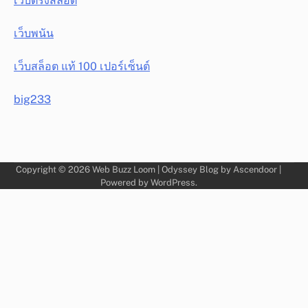
เว็บตรงสล็อต
เว็บพนัน
เว็บสล็อต แท้ 100 เปอร์เซ็นต์
big233
Copyright © 2026
Web Buzz Loom
| Odyssey Blog by
Ascendoor
|
Powered by
WordPress
.