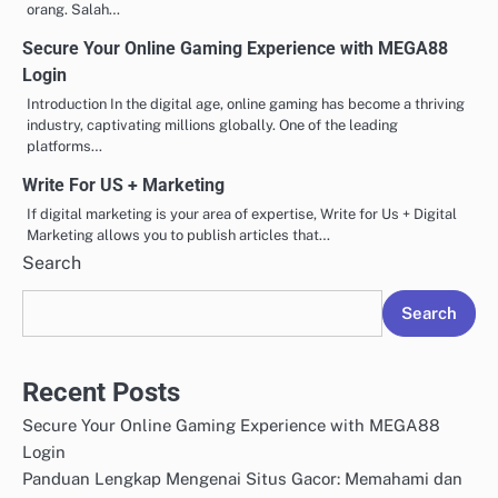
orang. Salah…
Secure Your Online Gaming Experience with MEGA88
Login
Introduction In the digital age, online gaming has become a thriving
industry, captivating millions globally. One of the leading
platforms…
Write For US + Marketing
If digital marketing is your area of expertise, Write for Us + Digital
Marketing allows you to publish articles that…
Search
Search
Recent Posts
Secure Your Online Gaming Experience with MEGA88
Login
Panduan Lengkap Mengenai Situs Gacor: Memahami dan