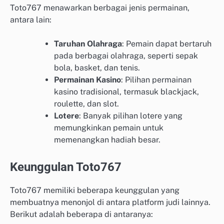
Toto767 menawarkan berbagai jenis permainan,
antara lain:
Taruhan Olahraga
: Pemain dapat bertaruh
pada berbagai olahraga, seperti sepak
bola, basket, dan tenis.
Permainan Kasino
: Pilihan permainan
kasino tradisional, termasuk blackjack,
roulette, dan slot.
Lotere
: Banyak pilihan lotere yang
memungkinkan pemain untuk
memenangkan hadiah besar.
Keunggulan Toto767
Toto767 memiliki beberapa keunggulan yang
membuatnya menonjol di antara platform judi lainnya.
Berikut adalah beberapa di antaranya: