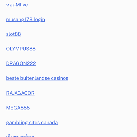
หลุดMlive
musang178 login
slot88
OLYMPUS88
DRAGON222
beste buitenlandse casinos
RAJAGACOR
MEGA888
gambling sites canada