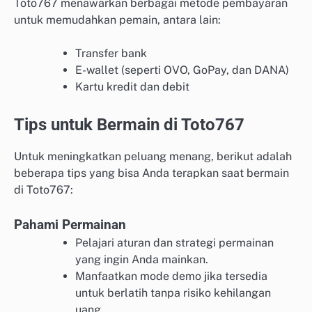
Toto767 menawarkan berbagai metode pembayaran
untuk memudahkan pemain, antara lain:
Transfer bank
E-wallet (seperti OVO, GoPay, dan DANA)
Kartu kredit dan debit
Tips untuk Bermain di Toto767
Untuk meningkatkan peluang menang, berikut adalah
beberapa tips yang bisa Anda terapkan saat bermain
di Toto767:
Pahami Permainan
Pelajari aturan dan strategi permainan
yang ingin Anda mainkan.
Manfaatkan mode demo jika tersedia
untuk berlatih tanpa risiko kehilangan
uang.