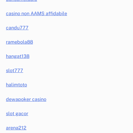
casino non AAMS affidabile
candu777
ramebola88
hangat138
slot777
halimtoto
dewapoker casino
slot gacor
arena212