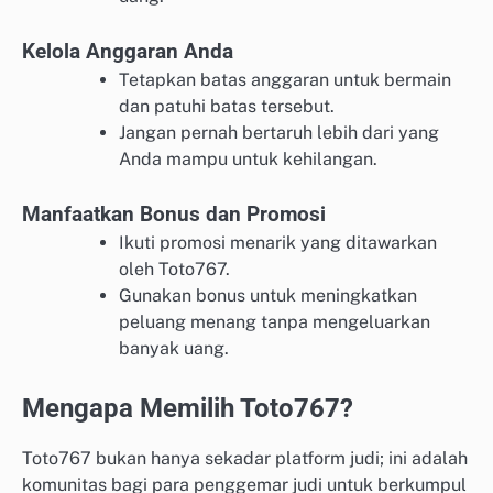
Kelola Anggaran Anda
Tetapkan batas anggaran untuk bermain
dan patuhi batas tersebut.
Jangan pernah bertaruh lebih dari yang
Anda mampu untuk kehilangan.
Manfaatkan Bonus dan Promosi
Ikuti promosi menarik yang ditawarkan
oleh Toto767.
Gunakan bonus untuk meningkatkan
peluang menang tanpa mengeluarkan
banyak uang.
Mengapa Memilih Toto767?
Toto767 bukan hanya sekadar platform judi; ini adalah
komunitas bagi para penggemar judi untuk berkumpul