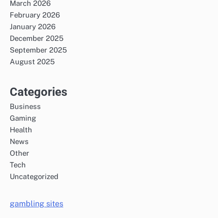
March 2026
February 2026
January 2026
December 2025
September 2025
August 2025
Categories
Business
Gaming
Health
News
Other
Tech
Uncategorized
gambling sites