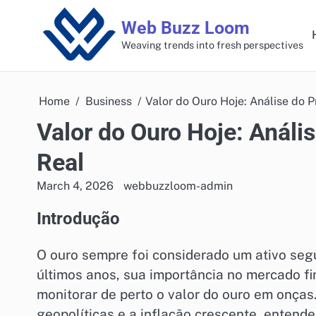
Skip
Web Buzz Loom
to
content
Weaving trends into fresh perspectives
Home
Business
Valor do Ouro Hoje: Análise do
Valor do Ouro Hoje: Anál
Real
March 4, 2026
webbuzzloom-admin
Introdução
O ouro sempre foi considerado um ativo segu
últimos anos, sua importância no mercado fin
monitorar de perto o valor do ouro em onças
geopolíticas e a inflação crescente, entende