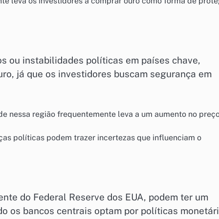
te leva os investidores a comprar ouro como forma de prote
s ou instabilidades políticas em países chave,
ro, já que os investidores buscam segurança em
dade nessa região frequentemente leva a um aumento no preç
as políticas podem trazer incertezas que influenciam o
mente do Federal Reserve dos EUA, podem ter um
ndo os bancos centrais optam por políticas monetár