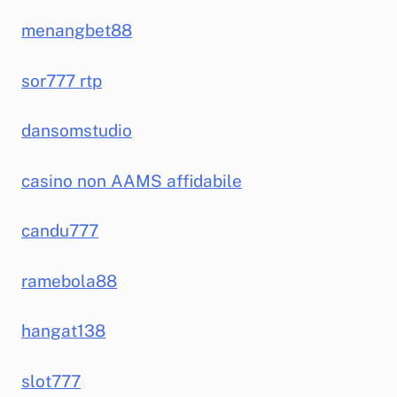
menangbet88
sor777 rtp
dansomstudio
casino non AAMS affidabile
candu777
ramebola88
hangat138
slot777