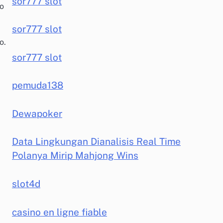
sor777 slot
do
sor777 slot
o.
sor777 slot
pemuda138
Dewapoker
Data Lingkungan Dianalisis Real Time
Polanya Mirip Mahjong Wins
slot4d
casino en ligne fiable