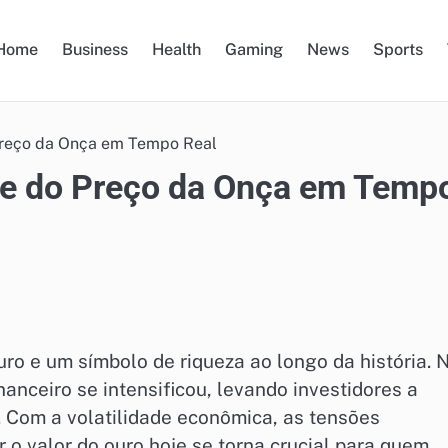
Home
Business
Health
Gaming
News
Sports
 Preço da Onça em Tempo Real
ise do Preço da Onça em Temp
ro e um símbolo de riqueza ao longo da história. 
anceiro se intensificou, levando investidores a
. Com a volatilidade econômica, as tensões
r o valor do ouro hoje se torna crucial para quem